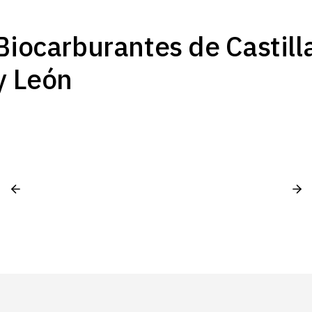
Biocarburantes de Castill
y León