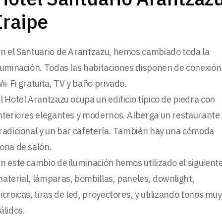
Iraipe
n el Santuario de Arantzazu, hemos cambiado toda la
luminación. Todas las habitaciones disponen de conexión
ii-Fi gratuita, TV y baño privado.
l Hotel Arantzazu ocupa un edificio típico de piedra con
nteriores elegantes y modernos. Alberga un restaurante
radicional y un bar cafetería. También hay una cómoda
ona de salón.
n este cambio de iluminación hemos utilizado el siguient
aterial, lámparas, bombillas, paneles, downlight,
icroicas, tiras de led, proyectores, y utilizando tonos muy
álidos.