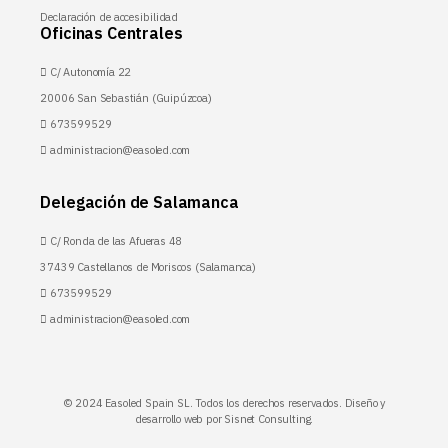
Declaración de accesibilidad
Oficinas Centrales
C/ Autonomía 22
20006 San Sebastián (Guipúzcoa)
673599529
administracion@easoled.com
Delegación de Salamanca
C/ Ronda de las Afueras 48
37439 Castellanos de Moriscos (Salamanca)
673599529
administracion@easoled.com
© 2024 Easoled Spain SL. Todos los derechos reservados. Diseño y
desarrollo web por
Sisnet Consulting
.